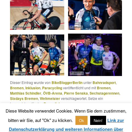
Dieser Eintrag wurde von
BikeBloggerBerlin
unter
Bahnradsport
,
Bremen
,
Inklusion
,
Paracycling
veröffentlicht und mit
Bremen
,
Matthias Schindler
,
ÖVB-Arena
,
Pierre Senska
,
Sechstagerennen
,
Sixdays Bremen
,
Weltmeister
verschlagwortet. Setze ein
Lesezeichen für den
Permalink
.
Diese Website verwendet Cookies. Wenn Sie dem zustimmen,
bitten wir Sie, auf "Ok" zu klicken.
Link zur
Ok
Nein!
Datenschutzerklärung
Stolz präsentiert von WordPress
Datenschutzerklärung und weiteren Informationen über