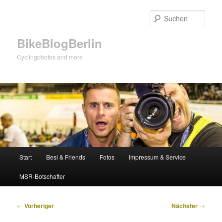
Zum
primären
Such
Inhalt
springen
BikeBlogBerlin
Cyclingphotos and more
Hauptmenü
Start
Besi & Friends
Fotos
Impressum & Service
MSR-Botschafter
Beitragsnavigation
←
Vorheriger
Nächster
→