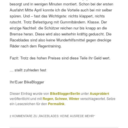
besorgt und in wenigen Minuten montiert. Schon bei der ersten
Ausfahrt Mitte April konnte ich die Vorteile auch bei mir selber
spüren. Und – fast das Wichtigste: nichts klappert, nichts
rutscht. Trotz Befestigung mit Gummibändern. Klasse. Der
einzige Nachteil: die Schützer reichen nur bis knapp an die
Bremse heran. Diese wird also weiterhin kräftig geduscht. Die
Raceblades sind also keine Wunderhilfsmittel gegen dreckige
Räder nach dem Regentraining.
Fazit: Trotz des hohen Preises sind diese Teile ihr Geld wert.
… stellt zufrieden fest
Ihr/Euer BikeBlogger
Dieser Eintrag wurde von
BikeBloggerBerlin
unter
Ausprobiert
veröffentlicht und mit
Regen
,
Schnee
,
Winter
verschlagwortet. Setze
ein Lesezeichen für den
Permalink
.
2 KOMMENTARE ZU „
RACEBLADES: KEINE AUSREDE MEHR!
“