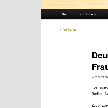
Hauptmenü
Start
Besi & Friends
Fo
Beitragsnavigation
←
Vorheriger
Deu
Fra
Veröffentlic
Der Deuts
Berlins. S
Zuvor aber