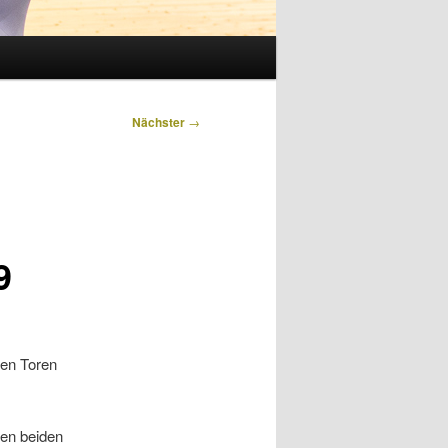
Nächster
→
9
en Toren
den beiden