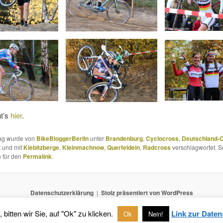
ht’s
hier
.
rag wurde von
BikeBloggerBerlin
unter
Brandenburg
,
Cyclocross
,
Deutschland-
t und mit
Kiebitzberge
,
Kleinmachnow
,
Querfeldein
,
Radcross
verschlagwortet. S
 für den
Permalink
.
Datenschutzerklärung
Stolz präsentiert von WordPress
tten wir Sie, auf "Ok" zu klicken.
Link zur Daten
Ok
Nein!