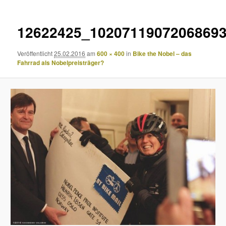
12622425_1020711907206869
Veröffentlicht
25.02.2016
am
600 × 400
in
Bike the Nobel – das
Fahrrad als Nobelpreisträger?