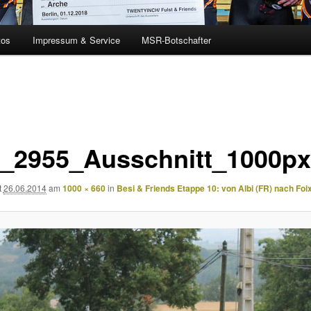
tos
Impressum & Service
MSR-Botschafter
_2955_Ausschnitt_1000px
t
26.06.2014
am
1000 × 660
in
Besi & Friends Etappe 10: von Albi (FR) nach Foi