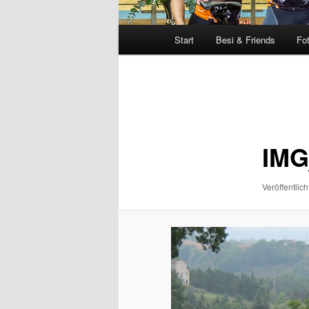
Hauptmenü
Start
Besi & Friends
Fo
Bilder-
Navigation
IMG
Veröffentlich